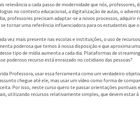
s relevância a cada passo de modernidade que nós, professores,
ogias no contexto educacional, a digitalização de aulas, o adven
dia, professores precisam adaptar-se a novos processos, adquirir
 se tornar uma referência influenciadora para os estudantes que 
a vez mais presente nas escolas e instituições, o uso de recursos
enta poderosa que temos à nossa disposição e que aproxima uma
desse tipo de mídia aumenta a cada dia. Plataformas de streamin
se poderoso recurso está enraizado no cotidiano das pessoas?
ida Professora, usar essa ferramenta como um verdadeiro objeto
 assunto chegue até ele, mas usar um vídeo como forma de compar
ta. Por isso, neste curso quero te passar orientações pontuais e
s, utilizando recursos relativamente simples, que devem estar à 